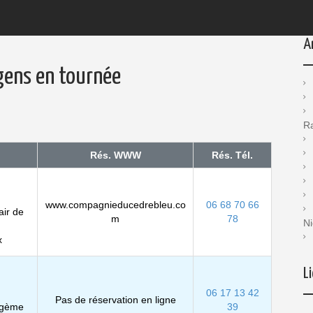
A
gens en tournée
R
Rés. WWW
Rés. Tél.
www.compagnieducedrebleu.co
06 68 70 66
air de
m
78
Ni
x
L
06 17 13 42
Pas de réservation en ligne
rgème
39