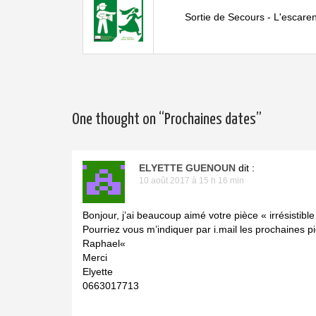
Sortie de Secours - L'escare
One thought on “
Prochaines dates
”
ELYETTE GUENOUN
dit :
10 août 2017 à 15 h 16 min
Bonjour, j’ai beaucoup aimé votre pièce « irrésistible
Pourriez vous m’indiquer par i.mail les prochaines p
Raphael«
Merci
Elyette
0663017713