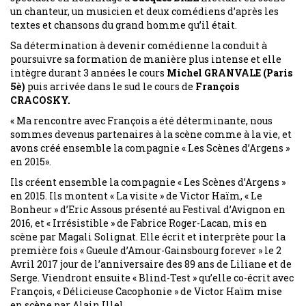
un chanteur, un musicien et deux comédiens d’après les
textes et chansons du grand homme qu’il était.
Sa détermination à devenir comédienne la conduit à
poursuivre sa formation de manière plus intense et elle
intègre durant 3 années le cours
Michel GRANVALE (Paris
5è)
puis arrivée dans le sud le cours de
François
CRACOSKY.
« Ma rencontre avec François a été déterminante, nous
sommes devenus partenaires à la scène comme à la vie, et
avons créé ensemble la compagnie « Les Scènes d’Argens »
en 2015».
Ils créent ensemble la compagnie « Les Scènes d’Argens »
en 2015. Ils montent « La visite » de Victor Haïm, « Le
Bonheur » d’Eric Assous présenté au Festival d’Avignon en
2016, et « Irrésistible » de Fabrice Roger-Lacan, mis en
scène par Magali Solignat. Elle écrit et interprète pour la
première fois « Gueule d’Amour-Gainsbourg forever » le 2
Avril 2017 jour de l’anniversaire des 89 ans de Liliane et de
Serge. Viendront ensuite « Blind-Test » qu’elle co-écrit avec
François, « Délicieuse Cacophonie » de Victor Haïm mise
en scène par Alain Illel.