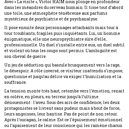
Avec « La visite », Victor HAÏM nous plonge en profondeur
dans les méandres du cerveau humain. Il tisse tout d’abord
une toile, une atmosphère ténébreuse aux parfums
mystérieux de psychiatrie et de psychanalyse.
Il pose ensuite deux personnages attachants mais tour à
tour troublants, fragiles puis inquiétants. Lui, un homme
énigmatique, elle une neuropsychiatre sûre d’elle,
professionnelle. Un duel s’installe entre eux, un duel subtil
et violent où tous les coups sont permis. L’ambiguïté est
son cheval de guerre.
Un jeu de séduction qui bascule brusquement vers la rage,
le désespoir. A rôle inversé, ce visiteur inattendu s’impose,
questionne et jusqu’au délire va exiger l’humiliation et la
souffrance.
La tension monte très haut, retombe vers l’émotion, renait
en colère, en pleurs, en terreur jusqu’à l’ultime
dénouement : l’aveu. Sous des airs de confidence, les deux
protagonistes se livrent sans pudeur mais à bout de force,
leurs angoisses, leur hantise. Pas de point de non retour.
Après l’ouragan, le calme. Est ce l’épuisement émotionnel
ou l’apaisement de leur conscience qui les ramène chacun