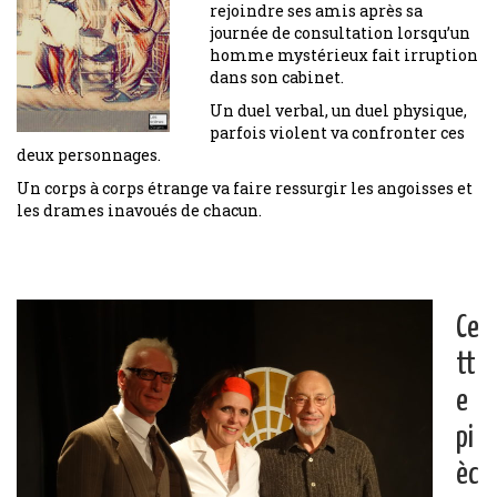
rejoindre ses amis après sa
journée de consultation lorsqu’un
homme mystérieux fait irruption
dans son cabinet.
Un duel verbal, un duel physique,
parfois violent va confronter ces
deux personnages.
Un corps à corps étrange va faire ressurgir les angoisses et
les drames inavoués de chacun.
Ce
tt
e
pi
èc