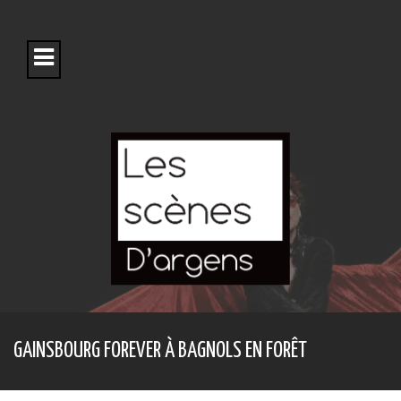
S
k
i
p
t
o
c
o
n
t
e
n
t
GAINSBOURG FOREVER À BAGNOLS EN FORÊT