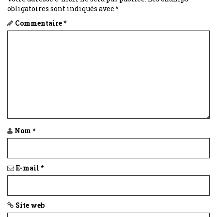
obligatoires sont indiqués avec
*
v
Commentaire
*
i
g
a
t
i
o
Nom
*
n
E-mail
*
Site web