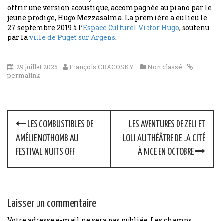
offrir une version acoustique, accompagnée au piano par le
jeune prodige, Hugo Mezzasalma. La première a eu lieu le
27 septembre 2019 à l’
Espace Culturel Victor Hugo
, soutenu
par la
ville de Puget sur Argens
.
29 juillet 2025
François CRACOSKY
Non classé
permalink
P
LES COMBUSTIBLES DE
LES AVENTURES DE ZELI ET
o
AMÉLIE NOTHOMB AU
LOLI AU THÉÂTRE DE LA CITÉ
FESTIVAL NUITS OFF
À NICE EN OCTOBRE
s
t
n
Laisser un commentaire
a
Votre adresse e-mail ne sera pas publiée.
Les champs