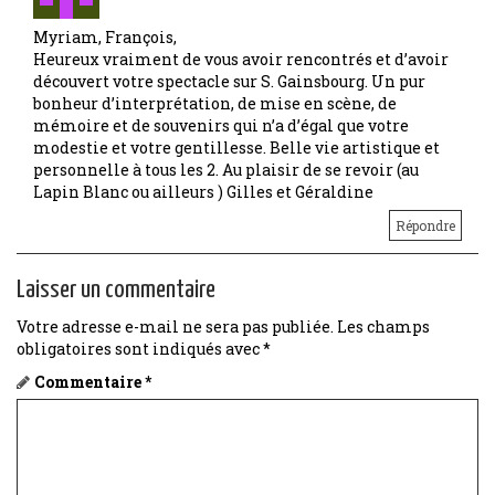
i
g
Myriam, François,
Heureux vraiment de vous avoir rencontrés et d’avoir
a
découvert votre spectacle sur S. Gainsbourg. Un pur
bonheur d’interprétation, de mise en scène, de
t
mémoire et de souvenirs qui n’a d’égal que votre
modestie et votre gentillesse. Belle vie artistique et
i
personnelle à tous les 2. Au plaisir de se revoir (au
Lapin Blanc ou ailleurs ) Gilles et Géraldine
o
Répondre
n
Laisser un commentaire
Votre adresse e-mail ne sera pas publiée.
Les champs
obligatoires sont indiqués avec
*
Commentaire
*