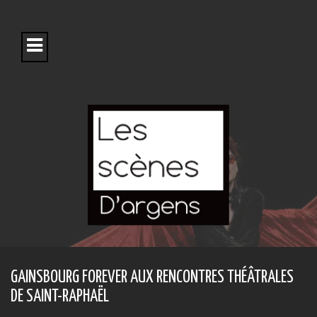
S
k
i
p
t
o
c
o
n
t
e
n
t
GAINSBOURG FOREVER AUX RENCONTRES THÉÂTRALES
DE SAINT-RAPHAËL