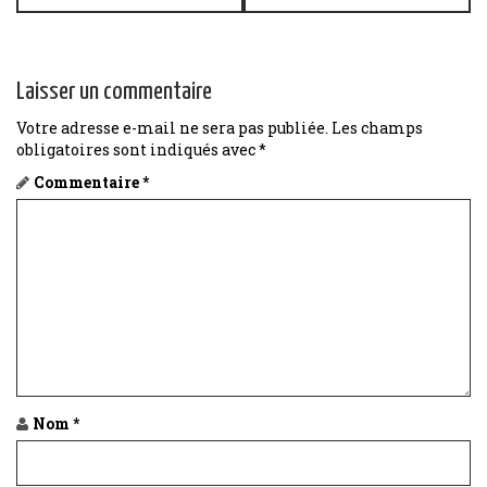
t
n
Laisser un commentaire
a
Votre adresse e-mail ne sera pas publiée.
Les champs
obligatoires sont indiqués avec
*
v
Commentaire
*
i
g
a
t
i
o
Nom
*
n