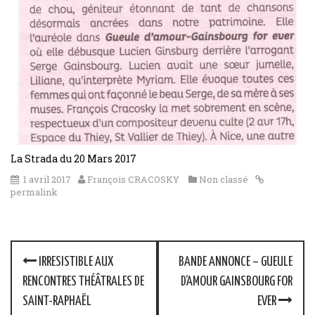
La Strada du 20 Mars 2017
1 avril 2017
François CRACOSKY
Non classé
permalink
P
IRRESISTIBLE AUX
BANDE ANNONCE – GUEULE
o
RENCONTRES THÉÂTRALES DE
D’AMOUR GAINSBOURG FOR
SAINT-RAPHAËL
EVER
s