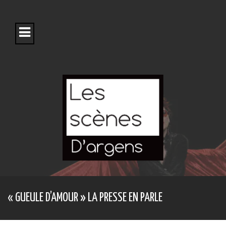
S
k
i
p
t
o
c
o
n
t
e
n
t
« GUEULE D’AMOUR » LA PRESSE EN PARLE