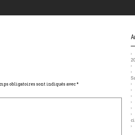
A
2
S
mps obligatoires sont indiqués avec
*
ci