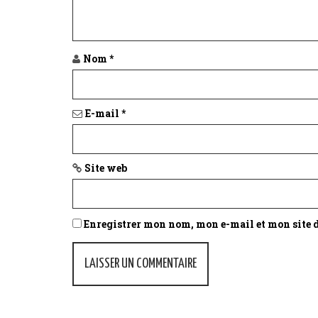
a
t
Nom
*
i
o
E-mail
*
n
Site web
Enregistrer mon nom, mon e-mail et mon site