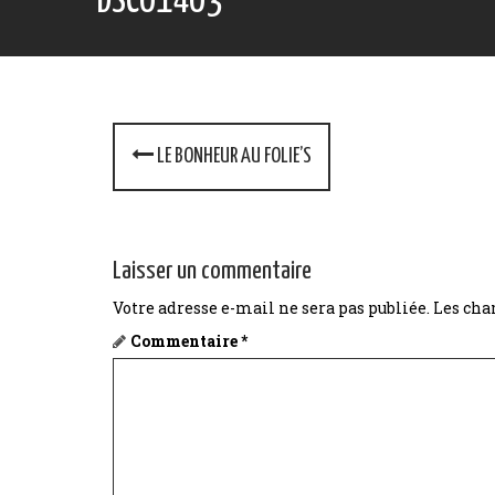
DSC01403
P
LE BONHEUR AU FOLIE’S
o
s
t
Laisser un commentaire
n
Votre adresse e-mail ne sera pas publiée.
Les cha
Commentaire
*
a
v
i
g