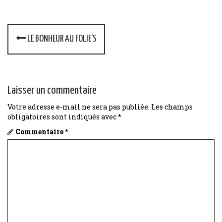
P
LE BONHEUR AU FOLIE’S
o
s
t
Laisser un commentaire
n
Votre adresse e-mail ne sera pas publiée.
Les champs
obligatoires sont indiqués avec
*
a
Commentaire
*
v
i
g
a