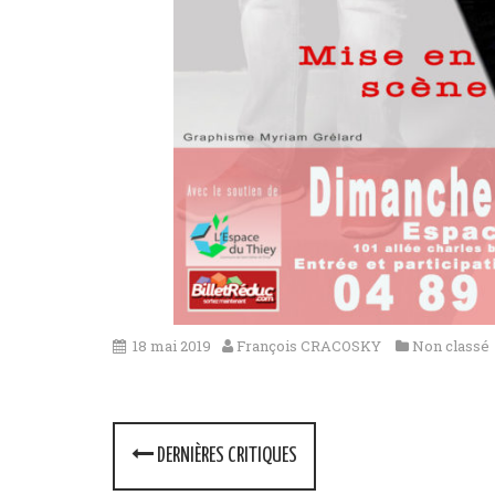
18 mai 2019
François CRACOSKY
Non classé
P
DERNIÈRES CRITIQUES
o