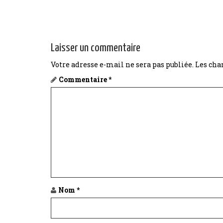
s
t
Laisser un commentaire
n
Votre adresse e-mail ne sera pas publiée.
Les cha
a
Commentaire
*
v
i
g
a
t
i
Nom
*
o