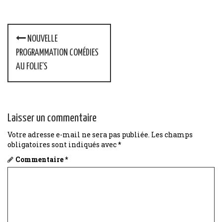
P
NOUVELLE
o
PROGRAMMATION COMÉDIES
AU FOLIE’S
s
t
n
Laisser un commentaire
a
Votre adresse e-mail ne sera pas publiée.
Les champs
obligatoires sont indiqués avec
*
v
Commentaire
*
i
g
a