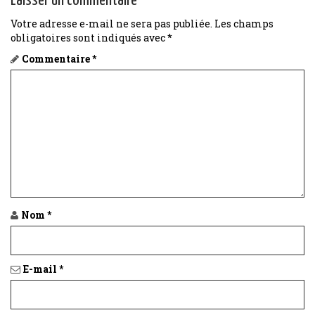
Laisser un commentaire
a
Votre adresse e-mail ne sera pas publiée.
Les champs
obligatoires sont indiqués avec
*
v
Commentaire
*
i
g
a
t
i
o
Nom
*
n
E-mail
*