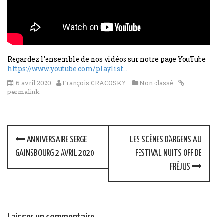
Regardez l’ensemble de nos vidéos sur notre page YouTube
https://www.youtube.com/playlist…
6 avril 2020
François CRACOSKY
Non classé
permalink
P
ANNIVERSAIRE SERGE
LES SCÈNES D’ARGENS AU
o
GAINSBOURG 2 AVRIL 2020
FESTIVAL NUITS OFF DE
FRÉJUS
s
t
n