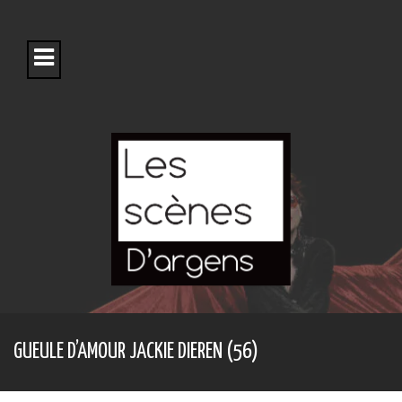
S
k
i
p
t
o
c
o
n
t
e
n
t
GUEULE D’AMOUR JACKIE DIEREN (56)