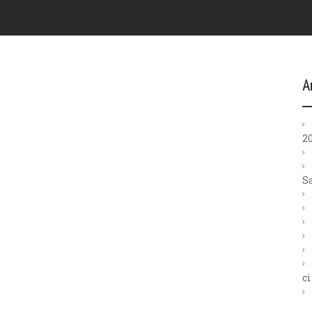
A
2
S
ci