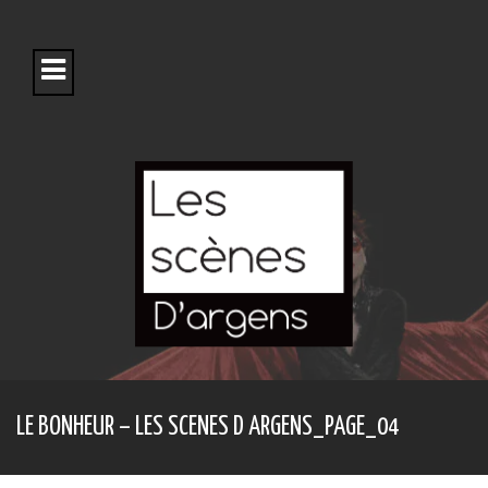
S
k
i
p
t
o
c
o
n
t
e
n
t
LE BONHEUR – LES SCENES D ARGENS_PAGE_04