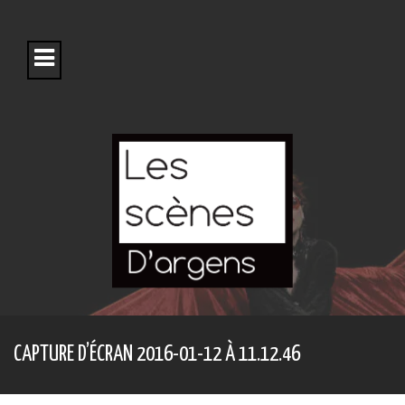
S
k
i
p
t
o
c
o
n
t
e
n
t
CAPTURE D’ÉCRAN 2016-01-12 À 11.12.46