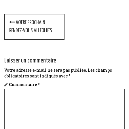
P
VOTRE PROCHAIN
o
RENDEZ-VOUS AU FOLIE’S
s
t
Laisser un commentaire
n
Votre adresse e-mail ne sera pas publiée.
Les champs
a
obligatoires sont indiqués avec
*
v
Commentaire
*
i
g
a