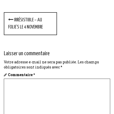
P
IRRÉSISTIBLE – AU
o
FOLIE’S LE 4 NOVEMBRE
s
t
Laisser un commentaire
n
Votre adresse e-mail ne sera pas publiée.
Les champs
a
obligatoires sont indiqués avec
*
v
Commentaire
*
i
g
a