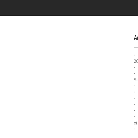
A
2
S
ci