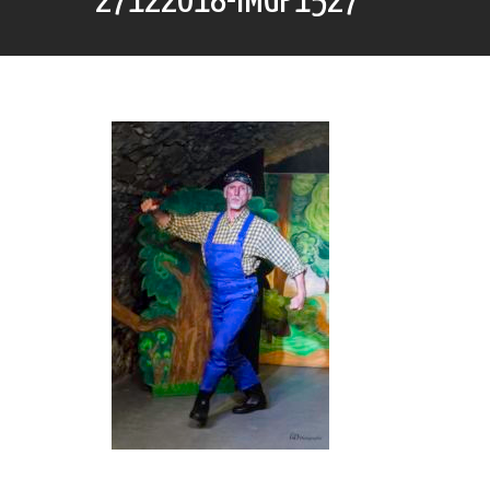
27122018-IMGP1527