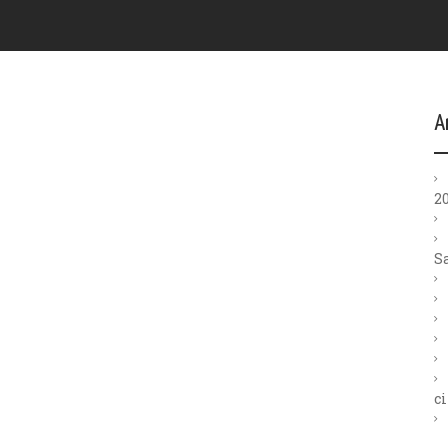
A
2
S
ci