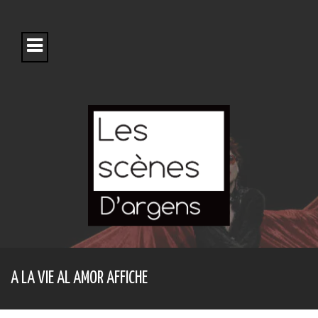
S
k
i
p
t
o
c
o
n
t
e
n
t
A LA VIE AL AMOR AFFICHE