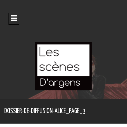
S
k
i
p
t
o
c
o
n
t
e
n
t
DOSSIER-DE-DIFFUSION-ALICE_PAGE_3