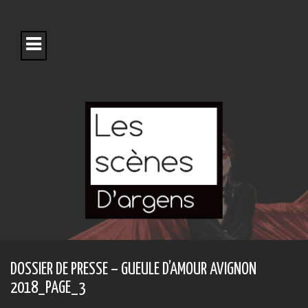
S
k
i
p
t
o
c
o
n
t
e
n
t
DOSSIER DE PRESSE – GUEULE D’AMOUR AVIGNON
2018_PAGE_3