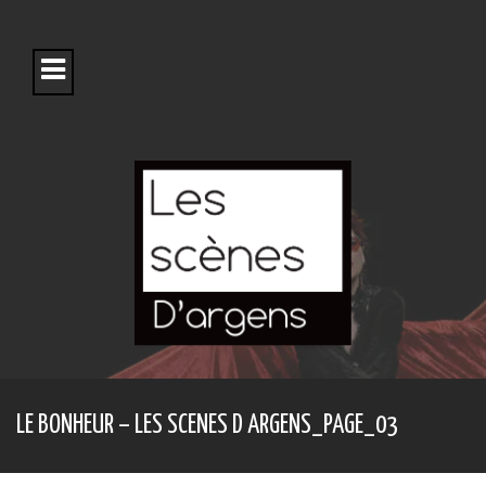
S
k
i
p
t
o
c
o
n
t
e
n
t
LE BONHEUR – LES SCENES D ARGENS_PAGE_03