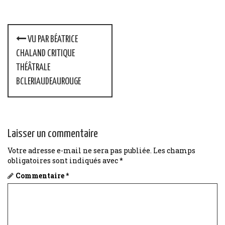
P
VU PAR BÉATRICE
o
CHALAND CRITIQUE
THÉÂTRALE
s
BCLERIAUDEAUROUGE
t
n
a
Laisser un commentaire
v
Votre adresse e-mail ne sera pas publiée.
Les champs
obligatoires sont indiqués avec
*
i
Commentaire
*
g
a