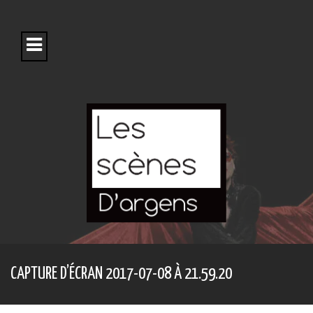
S
k
i
p
t
o
c
o
n
t
e
n
t
CAPTURE D’ÉCRAN 2017-07-08 À 21.59.20