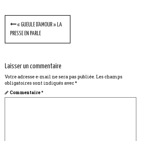
P
« GUEULE D’AMOUR » LA
o
PRESSE EN PARLE
s
t
Laisser un commentaire
n
Votre adresse e-mail ne sera pas publiée.
Les champs
a
obligatoires sont indiqués avec
*
v
Commentaire
*
i
g
a